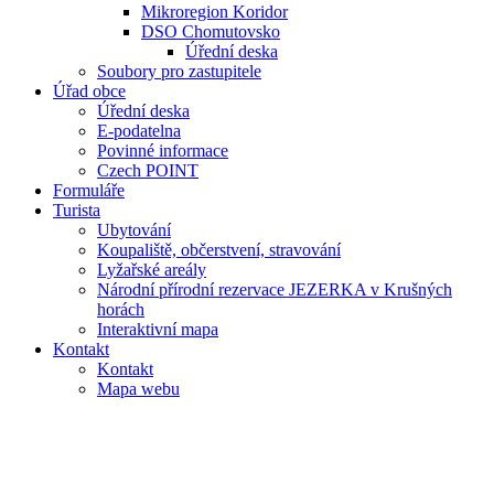
Mikroregion Koridor
DSO Chomutovsko
Úřední deska
Soubory pro zastupitele
Úřad obce
Úřední deska
E-podatelna
Povinné informace
Czech POINT
Formuláře
Turista
Ubytování
Koupaliště, občerstvení, stravování
Lyžařské areály
Národní přírodní rezervace JEZERKA v Krušných
horách
Interaktivní mapa
Kontakt
Kontakt
Mapa webu