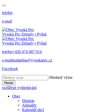
telefon
e-mail
Vysoká Pec
Drmaly • Pyšná
Vysoká Pec
Drmaly • Pyšná
telefon
+420 474 687 014
e-mail
podatelna@vysokapec.cz
Facebook
Hledaný výraz
Hledat
rozšířené vyhledávání
Obec
Historie
Aktuality
Kalendář akcí