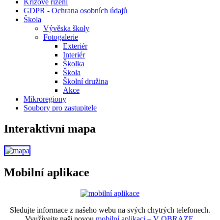
Krizové řízení
GDPR - Ochrana osobních údajů
Škola
Vývěska školy
Fotogalerie
Exteriér
Interiér
Školka
Škola
Školní družina
Akce
Mikroregiony
Soubory pro zastupitele
Interaktivní mapa
Mobilní aplikace
Sledujte informace z našeho webu na svých chytrých telefonech.
Využívejte naši novou
mobilní aplikaci – V OBRAZE.