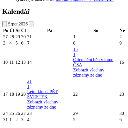
Kalendář
Srpen
2026
Po
Út
St
Čt
Pá
So
Ne
27
28
29
30
31
1
2
3
4
5
6
7
8
9
15
1
Orientační běh v lomu
10
11
12
13
14
16
ČSA
Zobrazit všechny
záznamy ze dne
21
1
Letní kino - PĚT
17
18
19
20
22
23
ŠVESTEK
Zobrazit všechny
záznamy ze dne
24
25
26
27
28
29
30
31
1
2
3
4
5
6