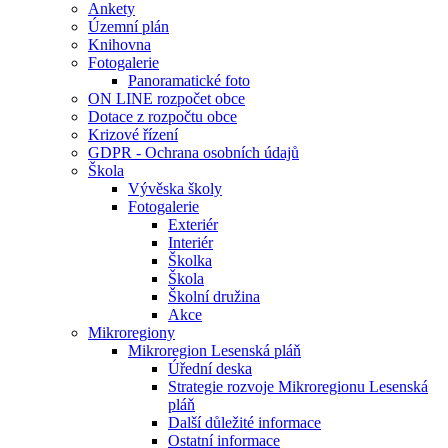
Ankety
Územní plán
Knihovna
Fotogalerie
Panoramatické foto
ON LINE rozpočet obce
Dotace z rozpočtu obce
Krizové řízení
GDPR - Ochrana osobních údajů
Škola
Vývěska školy
Fotogalerie
Exteriér
Interiér
Školka
Škola
Školní družina
Akce
Mikroregiony
Mikroregion Lesenská pláň
Úřední deska
Strategie rozvoje Mikroregionu Lesenská
pláň
Další důležité informace
Ostatní informace