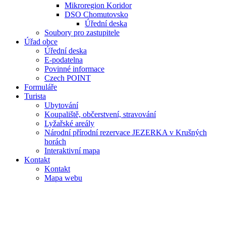
Mikroregion Koridor
DSO Chomutovsko
Úřední deska
Soubory pro zastupitele
Úřad obce
Úřední deska
E-podatelna
Povinné informace
Czech POINT
Formuláře
Turista
Ubytování
Koupaliště, občerstvení, stravování
Lyžařské areály
Národní přírodní rezervace JEZERKA v Krušných
horách
Interaktivní mapa
Kontakt
Kontakt
Mapa webu