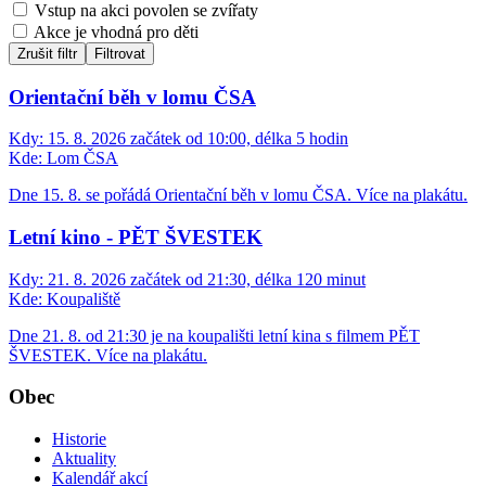
Vstup na akci povolen se zvířaty
Akce je vhodná pro děti
Zrušit filtr
Filtrovat
Orientační běh v lomu ČSA
Kdy:
15. 8. 2026 začátek od 10:00, délka 5 hodin
Kde:
Lom ČSA
Dne 15. 8. se pořádá Orientační běh v lomu ČSA. Více na plakátu.
Letní kino - PĚT ŠVESTEK
Kdy:
21. 8. 2026 začátek od 21:30, délka 120 minut
Kde:
Koupaliště
Dne 21. 8. od 21:30 je na koupališti letní kina s filmem PĚT
ŠVESTEK. Více na plakátu.
Obec
Historie
Aktuality
Kalendář akcí