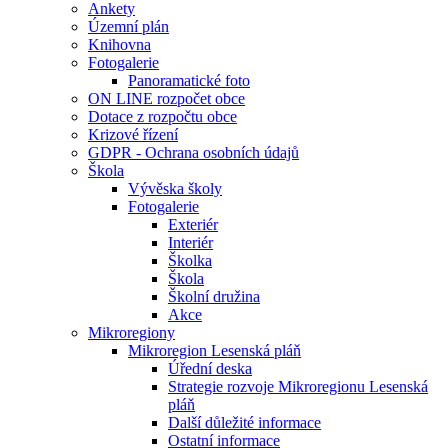
Ankety
Územní plán
Knihovna
Fotogalerie
Panoramatické foto
ON LINE rozpočet obce
Dotace z rozpočtu obce
Krizové řízení
GDPR - Ochrana osobních údajů
Škola
Vývěska školy
Fotogalerie
Exteriér
Interiér
Školka
Škola
Školní družina
Akce
Mikroregiony
Mikroregion Lesenská pláň
Úřední deska
Strategie rozvoje Mikroregionu Lesenská
pláň
Další důležité informace
Ostatní informace