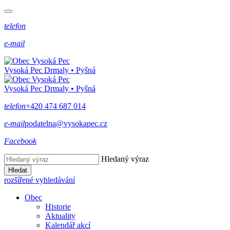
telefon
e-mail
Vysoká Pec
Drmaly • Pyšná
Vysoká Pec
Drmaly • Pyšná
telefon
+420 474 687 014
e-mail
podatelna@vysokapec.cz
Facebook
Hledaný výraz
Hledat
rozšířené vyhledávání
Obec
Historie
Aktuality
Kalendář akcí