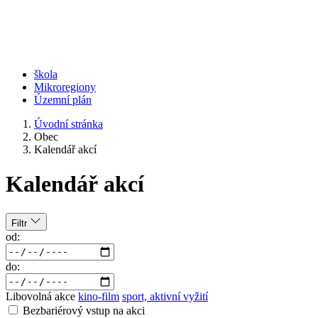
škola
Mikroregiony
Územní plán
Úvodní stránka
Obec
Kalendář akcí
Kalendář akcí
Filtr
od:
do:
Libovolná akce
kino-film
sport, aktivní vyžití
Bezbariérový vstup na akci