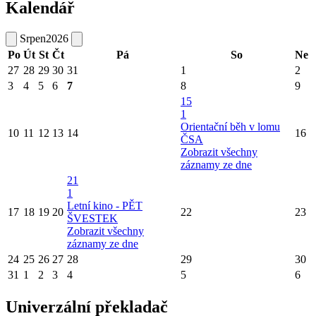
Kalendář
Srpen
2026
Po
Út
St
Čt
Pá
So
Ne
27
28
29
30
31
1
2
3
4
5
6
7
8
9
15
1
Orientační běh v lomu
10
11
12
13
14
16
ČSA
Zobrazit všechny
záznamy ze dne
21
1
Letní kino - PĚT
17
18
19
20
22
23
ŠVESTEK
Zobrazit všechny
záznamy ze dne
24
25
26
27
28
29
30
31
1
2
3
4
5
6
Univerzální překladač