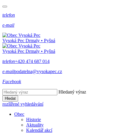
telefon
e-mail
Vysoká Pec
Drmaly • Pyšná
Vysoká Pec
Drmaly • Pyšná
telefon
+420 474 687 014
e-mail
podatelna@vysokapec.cz
Facebook
Hledaný výraz
Hledat
rozšířené vyhledávání
Obec
Historie
Aktuality
Kalendář akcí