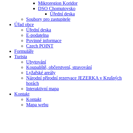
Mikroregion Koridor
DSO Chomutovsko
Úřední deska
Soubory pro zastupitele
Úřad obce
Úřední deska
E-podatelna
Povinné informace
Czech POINT
Formuláře
Turista
Ubytování
Koupaliště, občerstvení, stravování
Lyžařské areály
Národní přírodní rezervace JEZERKA v Krušných
horách
Interaktivní mapa
Kontakt
Kontakt
Mapa webu