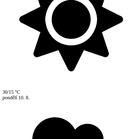
30/15 °C
pondělí
10. 8.