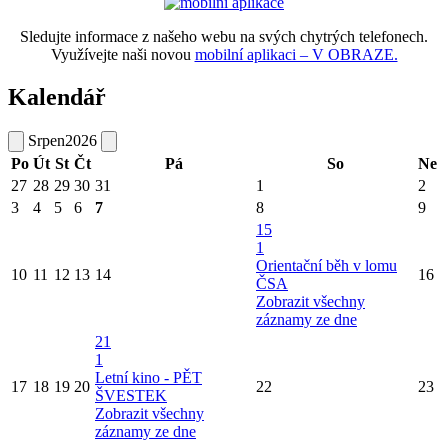
Sledujte informace z našeho webu na svých chytrých telefonech.
Využívejte naši novou
mobilní aplikaci – V OBRAZE.
Kalendář
Srpen
2026
Po
Út
St
Čt
Pá
So
Ne
27
28
29
30
31
1
2
3
4
5
6
7
8
9
15
1
Orientační běh v lomu
10
11
12
13
14
16
ČSA
Zobrazit všechny
záznamy ze dne
21
1
Letní kino - PĚT
17
18
19
20
22
23
ŠVESTEK
Zobrazit všechny
záznamy ze dne