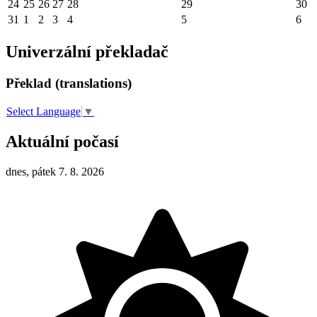
24
25
26
27
28
29
30
31
1
2
3
4
5
6
Univerzální překladač
Překlad (translations)
Select Language
▼
Aktuální počasí
dnes, pátek 7. 8. 2026