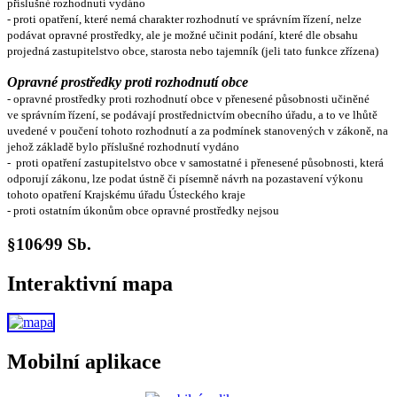
příslušné rozhodnutí vydáno
- proti opatření, které nemá charakter rozhodnutí ve správním řízení, nelze
podávat opravné prostředky, ale je možné učinit podání, které dle obsahu
projedná zastupitelstvo obce, starosta nebo tajemník (jeli tato funkce zřízena)
Opravné prostředky proti rozhodnutí obce
- opravné prostředky proti rozhodnutí obce v přenesené působnosti učiněné
ve správním řízení, se podávají prostřednictvím obecního úřadu, a to ve lhůtě
uvedené v poučení tohoto rozhodnutí a za podmínek stanovených v zákoně, na
jehož základě bylo příslušné rozhodnutí vydáno
- proti opatření zastupitelstvo obce v samostatné i přenesené působnosti, která
odporují zákonu, lze podat ústně či písemně návrh na pozastavení výkonu
tohoto opatření Krajskému úřadu Ústeckého kraje
- proti ostatním úkonům obce opravné prostředky nejsou
§106⁄99 Sb.
Interaktivní mapa
Mobilní aplikace