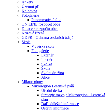
Ankety
Územní plán
Knihovna
Fotogalerie
Panoramatické foto
ON LINE rozpočet obce
Dotace z rozpočtu obce
Krizové řízení
GDPR - Ochrana osobních údajů
Škola
Vývěska školy
Fotogalerie
Exteriér
Interiér
Školka
Škola
Školní družina
Akce
Mikroregiony
Mikroregion Lesenská pláň
Úřední deska
Strategie rozvoje Mikroregionu Lesenská
pláň
Další důležité informace
Ostatní informace