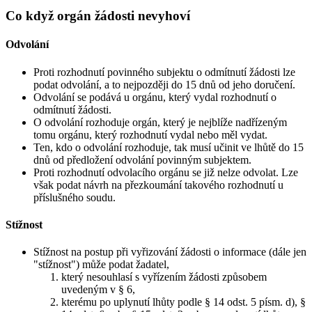
Co když orgán žádosti nevyhoví
Odvolání
Proti rozhodnutí povinného subjektu o odmítnutí žádosti lze
podat odvolání, a to nejpozději do 15 dnů od jeho doručení.
Odvolání se podává u orgánu, který vydal rozhodnutí o
odmítnutí žádosti.
O odvolání rozhoduje orgán, který je nejblíže nadřízeným
tomu orgánu, který rozhodnutí vydal nebo měl vydat.
Ten, kdo o odvolání rozhoduje, tak musí učinit ve lhůtě do 15
dnů od předložení odvolání povinným subjektem.
Proti rozhodnutí odvolacího orgánu se již nelze odvolat. Lze
však podat návrh na přezkoumání takového rozhodnutí u
příslušného soudu.
Stížnost
Stížnost na postup při vyřizování žádosti o informace (dále jen
"stížnost") může podat žadatel,
který nesouhlasí s vyřízením žádosti způsobem
uvedeným v § 6,
kterému po uplynutí lhůty podle § 14 odst. 5 písm. d), §