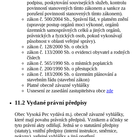
podpisu, poskytování souvisejících služeb, kontrolu
povinností stanovených tímto zákonem a sankce za
porušení povinností stanovených tímto zákonem).
zákon č. 500/2004 Sb., Správní řád, v platném znění
(upravuje postup orgánů moci výkonné, orgánů
územních samosprávných celků a jiných orgánů,
právnických a fyzických osob, pokud vykonávají
působnost v oblasti veřejné správy).
zákon č. 128/2000 Sb. o obcích
zákon č. 133/2000 Sb. o evidenci obyvatel a rodných
číslech
zákon č. 565/1990 Sb. o místních poplatcích
zákon č. 200/1990 Sb. o přestupcích
zákon č. 183/2006 Sb. o územním plánování a
stavebním řádu (stavební zákon)
Platné obecně závazné vyhlášky
Usnesení ze zasedání zastupitelstva obce
zde
11.2
Vydané právní předpisy
Obec Vysoká Pec vydává m.j. obecně závazné vyhlášky,
které mají povahu právních předpisů. Vznikem a účinky se
tyto právní akty odlišují. Jedná se o statutární předpisy
(statuty), vnitřní předpisy (interní instrukce, směrnice,
pokyny), veřejné vyhlášky a jiná opatření.