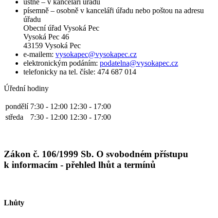
ústně – v kanceláři úřadu
písemně – osobně v kanceláři úřadu nebo poštou na adresu
úřadu
Obecní úřad Vysoká Pec
Vysoká Pec 46
43159 Vysoká Pec
e-mailem:
vysokapec@vysokapec.cz
elektronickým podáním:
podatelna@vysokapec.cz
telefonicky na tel. čísle: 474 687 014
Úřední hodiny
pondělí
7:30 - 12:00
12:30 - 17:00
středa
7:30 - 12:00
12:30 - 17:00
Zákon č. 106/1999 Sb. O svobodném přístupu
k informacím - přehled lhůt a termínů
Lhůty