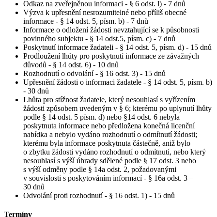
Odkaz na zveřejněnou informaci - § 6 odst. l) - 7 dnů
Výzva k upřesnění nesrozumitelné nebo příliš obecné
informace - § 14 odst. 5, písm. b) - 7 dnů
Informace o odložení žádosti nevztahující se k působnosti
povinného subjektu - § 14 odst.5, písm. c) - 7 dnů
Poskytnutí informace žadateli - § 14 odst. 5, písm. d) - 15 dnů
Prodloužení lhůty pro poskytnutí informace ze závažných
důvodů - § 14 odst. 6) - 10 dnů
Rozhodnutí o odvolání - § 16 odst. 3) - 15 dnů
Upřesnění žádosti o informaci žadatele - § 14 odst. 5, písm. b)
- 30 dnů
Lhůta pro stížnost žadatele, který nesouhlasí s vyřízením
žádosti způsobem uvedeným v § 6; kterému po uplynutí lhůty
podle § 14 odst. 5 písm. d) nebo §14 odst. 6 nebyla
poskytnuta informace nebo předložena konečná licenční
nabídka a nebylo vydáno rozhodnutí o odmítnutí žádosti;
kterému byla informace poskytnuta částečně, aniž bylo
o zbytku žádosti vydáno rozhodnutí o odmítnutí, nebo který
nesouhlasí s výší úhrady sdělené podle § 17 odst. 3 nebo
s výší odměny podle § 14a odst. 2, požadovanými
v souvislosti s poskytováním informací - § 16a odst. 3 –
30 dnů
Odvolání proti rozhodnutí - § 16 odst. 1) - 15 dnů
Termíny