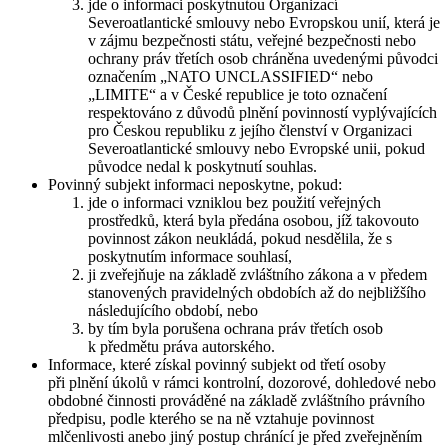
jde o informaci poskytnutou Organizací
Severoatlantické smlouvy nebo Evropskou unií, která je
v zájmu bezpečnosti státu, veřejné bezpečnosti nebo
ochrany práv třetích osob chráněna uvedenými původci
označením „NATO UNCLASSIFIED“ nebo
„LIMITE“ a v České republice je toto označení
respektováno z důvodů plnění povinností vyplývajících
pro Českou republiku z jejího členství v Organizaci
Severoatlantické smlouvy nebo Evropské unii, pokud
původce nedal k poskytnutí souhlas.
Povinný subjekt informaci neposkytne, pokud:
jde o informaci vzniklou bez použití veřejných
prostředků, která byla předána osobou, jíž takovouto
povinnost zákon neukládá, pokud nesdělila, že s
poskytnutím informace souhlasí,
ji zveřejňuje na základě zvláštního zákona a v předem
stanovených pravidelných obdobích až do nejbližšího
následujícího období, nebo
by tím byla porušena ochrana práv třetích osob
k předmětu práva autorského.
Informace, které získal povinný subjekt od třetí osoby
při plnění úkolů v rámci kontrolní, dozorové, dohledové nebo
obdobné činnosti prováděné na základě zvláštního právního
předpisu, podle kterého se na ně vztahuje povinnost
mlčenlivosti anebo jiný postup chránící je před zveřejněním