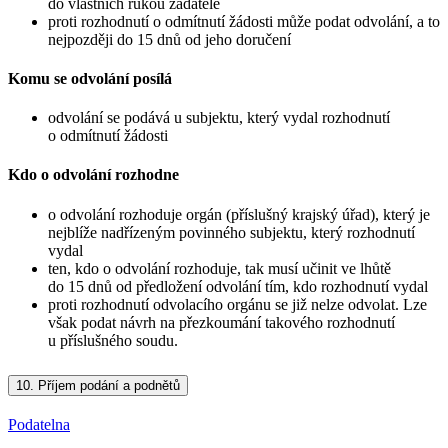
do vlastních rukou žadatele
proti rozhodnutí o odmítnutí žádosti může podat odvolání, a to
nejpozději do 15 dnů od jeho doručení
Komu se odvolání posílá
odvolání se podává u subjektu, který vydal rozhodnutí
o odmítnutí žádosti
Kdo o odvolání rozhodne
o odvolání rozhoduje orgán (příslušný krajský úřad), který je
nejblíže nadřízeným povinného subjektu, který rozhodnutí
vydal
ten, kdo o odvolání rozhoduje, tak musí učinit ve lhůtě
do 15 dnů od předložení odvolání tím, kdo rozhodnutí vydal
proti rozhodnutí odvolacího orgánu se již nelze odvolat. Lze
však podat návrh na přezkoumání takového rozhodnutí
u příslušného soudu.
10.
Příjem podání a podnětů
Podatelna