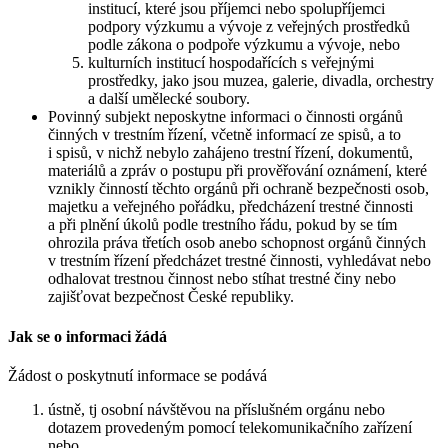
institucí, které jsou příjemci nebo spolupříjemci
podpory výzkumu a vývoje z veřejných prostředků
podle zákona o podpoře výzkumu a vývoje, nebo
kulturních institucí hospodařících s veřejnými
prostředky, jako jsou muzea, galerie, divadla, orchestry
a další umělecké soubory.
Povinný subjekt neposkytne informaci o činnosti orgánů
činných v trestním řízení, včetně informací ze spisů, a to
i spisů, v nichž nebylo zahájeno trestní řízení, dokumentů,
materiálů a zpráv o postupu při prověřování oznámení, které
vznikly činností těchto orgánů při ochraně bezpečnosti osob,
majetku a veřejného pořádku, předcházení trestné činnosti
a při plnění úkolů podle trestního řádu, pokud by se tím
ohrozila práva třetích osob anebo schopnost orgánů činných
v trestním řízení předcházet trestné činnosti, vyhledávat nebo
odhalovat trestnou činnost nebo stíhat trestné činy nebo
zajišťovat bezpečnost České republiky.
Jak se o informaci žádá
Žádost o poskytnutí informace se podává
ústně, tj osobní návštěvou na příslušném orgánu nebo
dotazem provedeným pomocí telekomunikačního zařízení
nebo