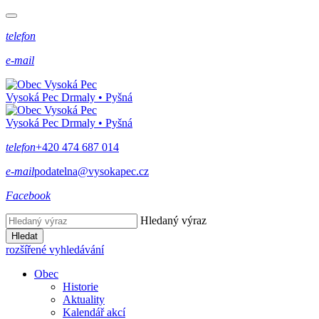
telefon
e-mail
Vysoká Pec
Drmaly • Pyšná
Vysoká Pec
Drmaly • Pyšná
telefon
+420 474 687 014
e-mail
podatelna@vysokapec.cz
Facebook
Hledaný výraz
Hledat
rozšířené vyhledávání
Obec
Historie
Aktuality
Kalendář akcí