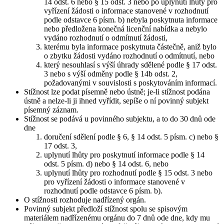
14 odst. 6 nebo § 15 odst. 3 nebo po uplynutí lhůty pro
vyřízení žádosti o informace stanovené v rozhodnutí
podle odstavce 6 písm. b) nebyla poskytnuta informace
nebo předložena konečná licenční nabídka a nebylo
vydáno rozhodnutí o odmítnutí žádosti,
kterému byla informace poskytnuta částečně, aniž bylo
o zbytku žádosti vydáno rozhodnutí o odmítnutí, nebo
který nesouhlasí s výší úhrady sdělené podle § 17 odst.
3 nebo s výší odměny podle § 14b odst. 2,
požadovanými v souvislosti s poskytováním informací.
Stížnost lze podat písemně nebo ústně; je-li stížnost podána
ústně a nelze-li ji ihned vyřídit, sepíše o ní povinný subjekt
písemný záznam.
Stížnost se podává u povinného subjektu, a to do 30 dnů ode
dne
doručení sdělení podle § 6, § 14 odst. 5 písm. c) nebo §
17 odst. 3,
uplynutí lhůty pro poskytnutí informace podle § 14
odst. 5 písm. d) nebo § 14 odst. 6, nebo
uplynutí lhůty pro rozhodnutí podle § 15 odst. 3 nebo
pro vyřízení žádosti o informace stanovené v
rozhodnutí podle odstavce 6 písm. b).
O stížnosti rozhoduje nadřízený orgán.
Povinný subjekt předloží stížnost spolu se spisovým
materiálem nadřízenému orgánu do 7 dnů ode dne, kdy mu