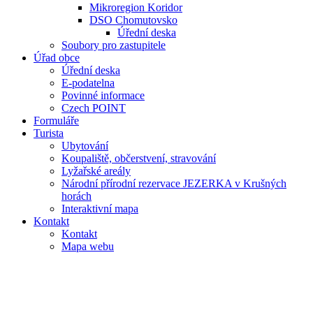
Mikroregion Koridor
DSO Chomutovsko
Úřední deska
Soubory pro zastupitele
Úřad obce
Úřední deska
E-podatelna
Povinné informace
Czech POINT
Formuláře
Turista
Ubytování
Koupaliště, občerstvení, stravování
Lyžařské areály
Národní přírodní rezervace JEZERKA v Krušných
horách
Interaktivní mapa
Kontakt
Kontakt
Mapa webu