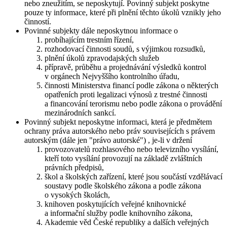
nebo zneužitím, se neposkytují. Povinný subjekt poskytne
pouze ty informace, které při plnění těchto úkolů vznikly jeho
činností.
Povinné subjekty dále neposkytnou informace o
probíhajícím trestním řízení,
rozhodovací činnosti soudů, s výjimkou rozsudků,
plnění úkolů zpravodajských služeb
přípravě, průběhu a projednávání výsledků kontrol
v orgánech Nejvyššího kontrolního úřadu,
činnosti Ministerstva financí podle zákona o některých
opatřeních proti legalizaci výnosů z trestné činnosti
a financování terorismu nebo podle zákona o provádění
mezinárodních sankcí.
Povinný subjekt neposkytne informaci, která je předmětem
ochrany práva autorského nebo práv souvisejících s právem
autorským (dále jen "právo autorské") , je-li v držení
provozovatelů rozhlasového nebo televizního vysílání,
kteří toto vysílání provozují na základě zvláštních
právních předpisů,
škol a školských zařízení, které jsou součástí vzdělávací
soustavy podle školského zákona a podle zákona
o vysokých školách,
knihoven poskytujících veřejné knihovnické
a informační služby podle knihovního zákona,
Akademie věd České republiky a dalších veřejných