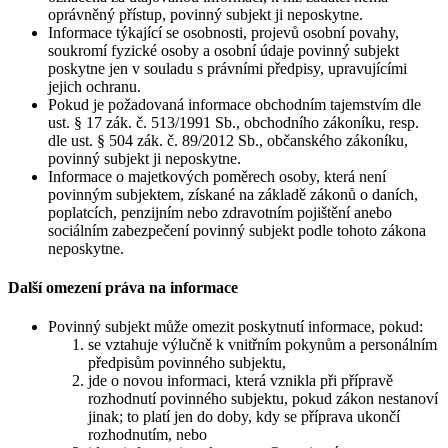
oprávněný přístup, povinný subjekt ji neposkytne.
Informace týkající se osobnosti, projevů osobní povahy,
soukromí fyzické osoby a osobní údaje povinný subjekt
poskytne jen v souladu s právními předpisy, upravujícími
jejich ochranu.
Pokud je požadovaná informace obchodním tajemstvím dle
ust. § 17 zák. č. 513/1991 Sb., obchodního zákoníku, resp.
dle ust. § 504 zák. č. 89/2012 Sb., občanského zákoníku,
povinný subjekt ji neposkytne.
Informace o majetkových poměrech osoby, která není
povinným subjektem, získané na základě zákonů o daních,
poplatcích, penzijním nebo zdravotním pojištění anebo
sociálním zabezpečení povinný subjekt podle tohoto zákona
neposkytne.
Další omezení práva na informace
Povinný subjekt může omezit poskytnutí informace, pokud:
se vztahuje výlučně k vnitřním pokynům a personálním
předpisům povinného subjektu,
jde o novou informaci, která vznikla při přípravě
rozhodnutí povinného subjektu, pokud zákon nestanoví
jinak; to platí jen do doby, kdy se příprava ukončí
rozhodnutím, nebo