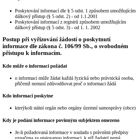
Poskytování informací dle § 5 odst. 1 způsobem umožňujícím
dálkový přístup (§ 5 odst. 2) - od 1.1.2001
Poskytování informací z registrů způsobem umožňujícím
dálkový přístup (§ 5 odst. 3) - od 1. 1. 2002
Postup při vyřizování žádostí o poskytnutí
informace dle zákona č. 106/99 Sb., o svobodném
přístupu k informacím.
Kdo může o informaci požádat
o informaci může žádat každá fyzická nebo právnická osoba,
přičemž nemusí zdůvodňovat proč o informaci žádá
Kdo informaci poskytne
kterýkoli státní orgán nebo orgány územní samosprávy (obce)
Kdy je podání informace povinným subjektem omezeno
Je-li požadovaná informace v souladu s právními předpisy
označena za utajovanou informaci, k níž žadatel nemá