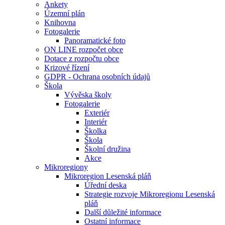
Ankety
Územní plán
Knihovna
Fotogalerie
Panoramatické foto
ON LINE rozpočet obce
Dotace z rozpočtu obce
Krizové řízení
GDPR - Ochrana osobních údajů
Škola
Vývěska školy
Fotogalerie
Exteriér
Interiér
Školka
Škola
Školní družina
Akce
Mikroregiony
Mikroregion Lesenská pláň
Úřední deska
Strategie rozvoje Mikroregionu Lesenská
pláň
Další důležité informace
Ostatní informace