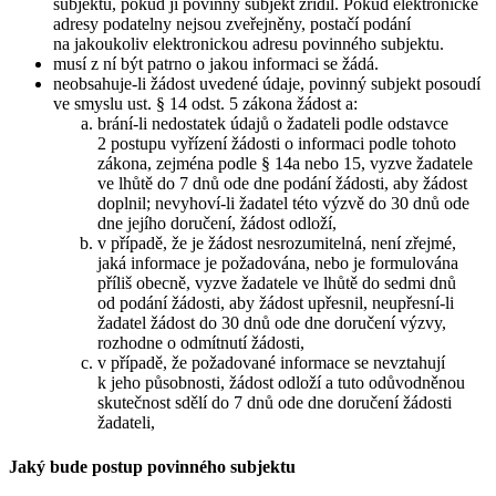
subjektu, pokud ji povinný subjekt zřídil. Pokud elektronické
adresy podatelny nejsou zveřejněny, postačí podání
na jakoukoliv elektronickou adresu povinného subjektu.
musí z ní být patrno o jakou informaci se žádá.
neobsahuje-li žádost uvedené údaje, povinný subjekt posoudí
ve smyslu ust. § 14 odst. 5 zákona žádost a:
brání-li nedostatek údajů o žadateli podle odstavce
2 postupu vyřízení žádosti o informaci podle tohoto
zákona, zejména podle § 14a nebo 15, vyzve žadatele
ve lhůtě do 7 dnů ode dne podání žádosti, aby žádost
doplnil; nevyhoví-li žadatel této výzvě do 30 dnů ode
dne jejího doručení, žádost odloží,
v případě, že je žádost nesrozumitelná, není zřejmé,
jaká informace je požadována, nebo je formulována
příliš obecně, vyzve žadatele ve lhůtě do sedmi dnů
od podání žádosti, aby žádost upřesnil, neupřesní-li
žadatel žádost do 30 dnů ode dne doručení výzvy,
rozhodne o odmítnutí žádosti,
v případě, že požadované informace se nevztahují
k jeho působnosti, žádost odloží a tuto odůvodněnou
skutečnost sdělí do 7 dnů ode dne doručení žádosti
žadateli,
Jaký bude postup povinného subjektu