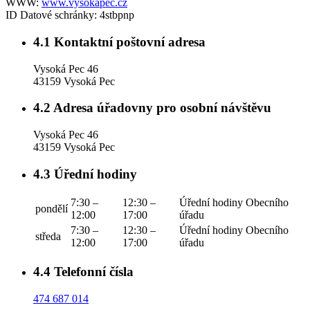
WWW:
www.vysokapec.cz
ID Datové schránky:
4stbpnp
4.1
Kontaktní poštovní adresa
Vysoká Pec 46
43159 Vysoká Pec
4.2
Adresa úřadovny pro osobní návštěvu
Vysoká Pec 46
43159 Vysoká Pec
4.3
Úřední hodiny
7:30 –
12:30 –
Úřední hodiny Obecního
pondělí
12:00
17:00
úřadu
7:30 –
12:30 –
Úřední hodiny Obecního
středa
12:00
17:00
úřadu
4.4
Telefonní čísla
474 687 014