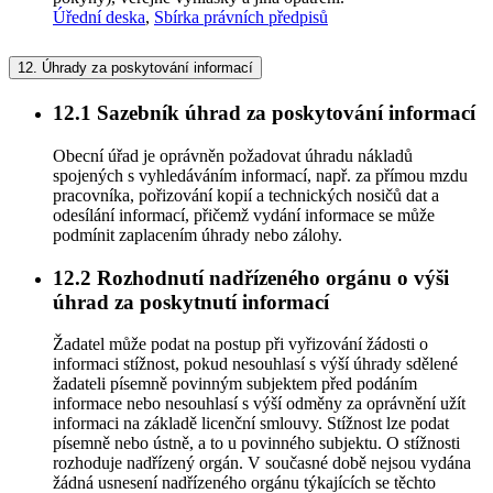
Úřední deska
,
Sbírka právních předpisů
12.
Úhrady za poskytování informací
12.1
Sazebník úhrad za poskytování informací
Obecní úřad je oprávněn požadovat úhradu nákladů
spojených s vyhledáváním informací, např. za přímou mzdu
pracovníka, pořizování kopií a technických nosičů dat a
odesílání informací, přičemž vydání informace se může
podmínit zaplacením úhrady nebo zálohy.
12.2
Rozhodnutí nadřízeného orgánu o výši
úhrad za poskytnutí informací
Žadatel může podat na postup při vyřizování žádosti o
informaci stížnost, pokud nesouhlasí s výší úhrady sdělené
žadateli písemně povinným subjektem před podáním
informace nebo nesouhlasí s výší odměny za oprávnění užít
informaci na základě licenční smlouvy. Stížnost lze podat
písemně nebo ústně, a to u povinného subjektu. O stížnosti
rozhoduje nadřízený orgán. V současné době nejsou vydána
žádná usnesení nadřízeného orgánu týkajících se těchto