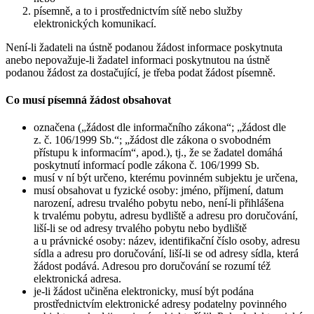
písemně, a to i prostřednictvím sítě nebo služby
elektronických komunikací.
Není-li žadateli na ústně podanou žádost informace poskytnuta
anebo nepovažuje-li žadatel informaci poskytnutou na ústně
podanou žádost za dostačující, je třeba podat žádost písemně.
Co musí písemná žádost obsahovat
označena („žádost dle informačního zákona“; „žádost dle
z. č. 106/1999 Sb.“; „žádost dle zákona o svobodném
přístupu k informacím“, apod.), tj., že se žadatel domáhá
poskytnutí informací podle zákona č. 106/1999 Sb.
musí v ní být určeno, kterému povinném subjektu je určena,
musí obsahovat u fyzické osoby: jméno, příjmení, datum
narození, adresu trvalého pobytu nebo, není-li přihlášena
k trvalému pobytu, adresu bydliště a adresu pro doručování,
liší-li se od adresy trvalého pobytu nebo bydliště
a u právnické osoby: název, identifikační číslo osoby, adresu
sídla a adresu pro doručování, liší-li se od adresy sídla, která
žádost podává. Adresou pro doručování se rozumí též
elektronická adresa.
je-li žádost učiněna elektronicky, musí být podána
prostřednictvím elektronické adresy podatelny povinného