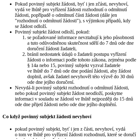
Pokud povinný subjekt žádosti, byť i jen zčásti, nevyhoví,
vydá ve lhůtě pro vyřízení žádosti rozhodnutí o odmítnutí
žádosti, popřípadě o odmítnutí části žádosti (dále jen
"rozhodnutí o odmítnutí žádosti"), s výjimkou případů, kdy
se žádost odloží.
Povinný subjekt žádost odloží, pokud:
se požadované informace nevztahují k jeho působnosti
a tuto odůvodněnou skutečnost sdělí do 7 dnů ode dne
doručení žádosti žadateli,
bránil nedostatek údajů o žadateli postupu vyřízení
žádosti o informaci podle tohoto zákona, zejména podle
§ 14a nebo 15, povinný subjekt vyzval žadatele
ve lhůtě do 7 dnů ode dne podání žádosti, aby žádost
doplnil, avšak žadatel nevyhověl této výzvě do 30 dnů
ode dne jejího doručení.
Nevydá-li povinný subjekt rozhodnutí o odmítnutí žádosti,
nebo pokud povinný subjekt žádost neodloží, poskytne
informaci v souladu se žádostí ve lhůtě nejpozději do 15 dnů
ode dne přijetí žádosti nebo ode dne jejího doplnění.
Co když povinný subjekt žádosti nevyhoví
pokud povinný subjekt, byť i jen z části, nevyhoví, vydá
o tom ve lhůtě pro vyřízení žádosti rozhodnutí, které se doručí