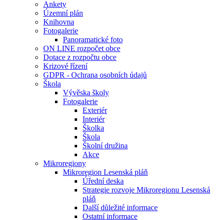
Ankety
Územní plán
Knihovna
Fotogalerie
Panoramatické foto
ON LINE rozpočet obce
Dotace z rozpočtu obce
Krizové řízení
GDPR - Ochrana osobních údajů
Škola
Vývěska školy
Fotogalerie
Exteriér
Interiér
Školka
Škola
Školní družina
Akce
Mikroregiony
Mikroregion Lesenská pláň
Úřední deska
Strategie rozvoje Mikroregionu Lesenská
pláň
Další důležité informace
Ostatní informace