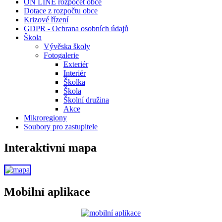
ON LINE rozpočet obce
Dotace z rozpočtu obce
Krizové řízení
GDPR - Ochrana osobních údajů
Škola
Vývěska školy
Fotogalerie
Exteriér
Interiér
Školka
Škola
Školní družina
Akce
Mikroregiony
Soubory pro zastupitele
Interaktivní mapa
Mobilní aplikace