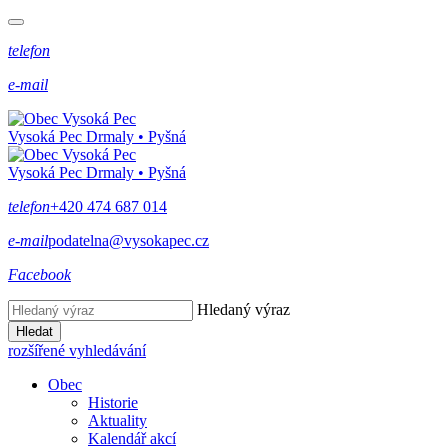
telefon
e-mail
Vysoká Pec
Drmaly • Pyšná
Vysoká Pec
Drmaly • Pyšná
telefon
+420 474 687 014
e-mail
podatelna@vysokapec.cz
Facebook
Hledaný výraz
Hledat
rozšířené vyhledávání
Obec
Historie
Aktuality
Kalendář akcí