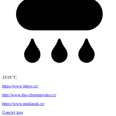
33/19 °C
https://www.jirkov.cz/
http://www.dso-chomutovsko.cz/
https://www.maskaszk.cz/
Ústecký kraj