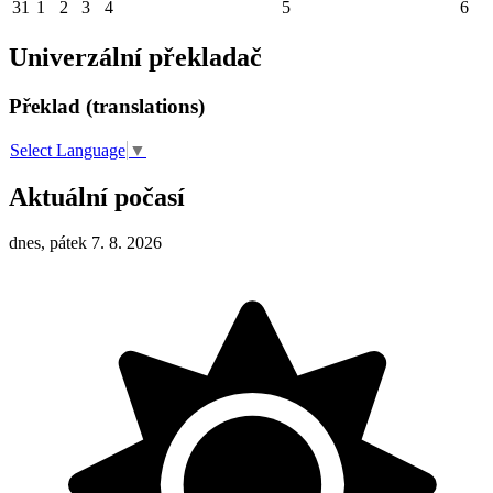
31
1
2
3
4
5
6
Univerzální překladač
Překlad (translations)
Select Language
▼
Aktuální počasí
dnes, pátek 7. 8. 2026