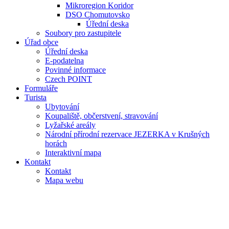
Mikroregion Koridor
DSO Chomutovsko
Úřední deska
Soubory pro zastupitele
Úřad obce
Úřední deska
E-podatelna
Povinné informace
Czech POINT
Formuláře
Turista
Ubytování
Koupaliště, občerstvení, stravování
Lyžařské areály
Národní přírodní rezervace JEZERKA v Krušných
horách
Interaktivní mapa
Kontakt
Kontakt
Mapa webu