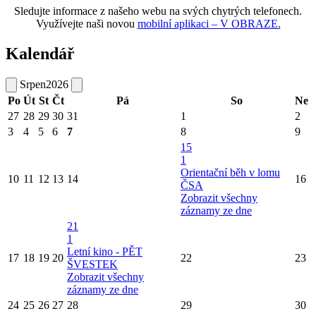
Sledujte informace z našeho webu na svých chytrých telefonech.
Využívejte naši novou
mobilní aplikaci – V OBRAZE.
Kalendář
Srpen
2026
Po
Út
St
Čt
Pá
So
Ne
27
28
29
30
31
1
2
3
4
5
6
7
8
9
15
1
Orientační běh v lomu
10
11
12
13
14
16
ČSA
Zobrazit všechny
záznamy ze dne
21
1
Letní kino - PĚT
17
18
19
20
22
23
ŠVESTEK
Zobrazit všechny
záznamy ze dne
24
25
26
27
28
29
30