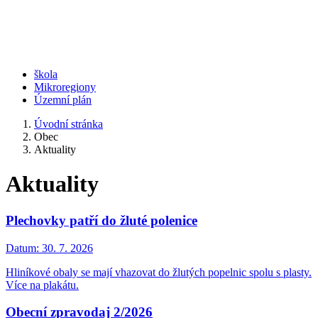
škola
Mikroregiony
Územní plán
Úvodní stránka
Obec
Aktuality
Aktuality
Plechovky patří do žluté polenice
Datum:
30. 7. 2026
Hliníkové obaly se mají vhazovat do žlutých popelnic spolu s plasty.
Více na plakátu.
Obecní zpravodaj 2/2026