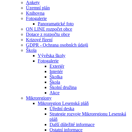
Ankety
Územní plán
Knihovna
Fotogalerie
Panoramatické foto
ON LINE rozpočet obce
Dotace z rozpočtu obce
Krizové řízení
GDPR - Ochrana osobních údajů
Škola
Vývěska školy
Fotogalerie
Exteriér
Interiér
Školka
Škola
Školní družina
Akce
Mikroregiony
Mikroregion Lesenská pláň
Úřední deska
Strategie rozvoje Mikroregionu Lesenská
pláň
Další důležité informace
Ostatní informace