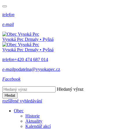
telefon
e-mail
Vysoká Pec
Drmaly • Pyšná
Vysoká Pec
Drmaly • Pyšná
telefon
+420 474 687 014
e-mail
podatelna@vysokapec.cz
Facebook
Hledaný výraz
Hledat
rozšířené vyhledávání
Obec
Historie
Aktuality
Kalendář akcí