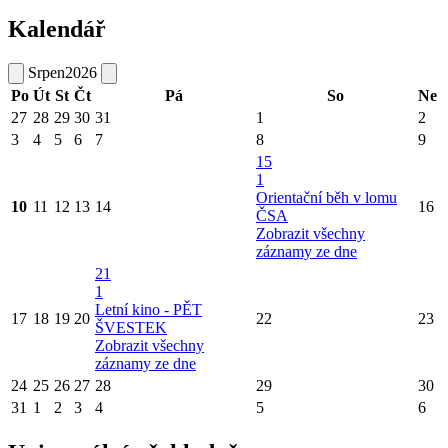
Kalendář
Srpen
2026
Po
Út
St
Čt
Pá
So
Ne
27
28
29
30
31
1
2
3
4
5
6
7
8
9
15
1
Orientační běh v lomu
10
11
12
13
14
16
ČSA
Zobrazit všechny
záznamy ze dne
21
1
Letní kino - PĚT
17
18
19
20
22
23
ŠVESTEK
Zobrazit všechny
záznamy ze dne
24
25
26
27
28
29
30
31
1
2
3
4
5
6