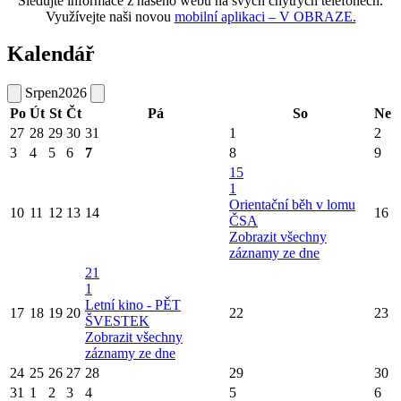
Sledujte informace z našeho webu na svých chytrých telefonech.
Využívejte naši novou
mobilní aplikaci – V OBRAZE.
Kalendář
Srpen
2026
Po
Út
St
Čt
Pá
So
Ne
27
28
29
30
31
1
2
3
4
5
6
7
8
9
15
1
Orientační běh v lomu
10
11
12
13
14
16
ČSA
Zobrazit všechny
záznamy ze dne
21
1
Letní kino - PĚT
17
18
19
20
22
23
ŠVESTEK
Zobrazit všechny
záznamy ze dne
24
25
26
27
28
29
30
31
1
2
3
4
5
6