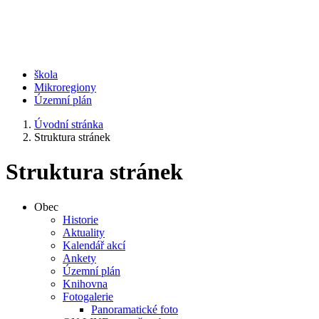
škola
Mikroregiony
Územní plán
Úvodní stránka
Struktura stránek
Struktura stránek
Obec
Historie
Aktuality
Kalendář akcí
Ankety
Územní plán
Knihovna
Fotogalerie
Panoramatické foto