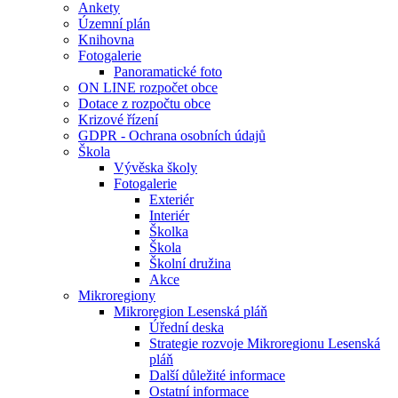
Ankety
Územní plán
Knihovna
Fotogalerie
Panoramatické foto
ON LINE rozpočet obce
Dotace z rozpočtu obce
Krizové řízení
GDPR - Ochrana osobních údajů
Škola
Vývěska školy
Fotogalerie
Exteriér
Interiér
Školka
Škola
Školní družina
Akce
Mikroregiony
Mikroregion Lesenská pláň
Úřední deska
Strategie rozvoje Mikroregionu Lesenská
pláň
Další důležité informace
Ostatní informace