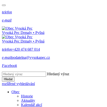
telefon
e-mail
Vysoká Pec
Drmaly • Pyšná
Vysoká Pec
Drmaly • Pyšná
telefon
+420 474 687 014
e-mail
podatelna@vysokapec.cz
Facebook
Hledaný výraz
Hledat
rozšířené vyhledávání
Obec
Historie
Aktuality
Kalendář akcí