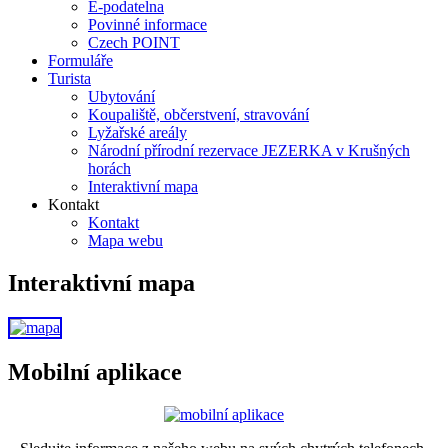
E-podatelna
Povinné informace
Czech POINT
Formuláře
Turista
Ubytování
Koupaliště, občerstvení, stravování
Lyžařské areály
Národní přírodní rezervace JEZERKA v Krušných
horách
Interaktivní mapa
Kontakt
Kontakt
Mapa webu
Interaktivní mapa
Mobilní aplikace