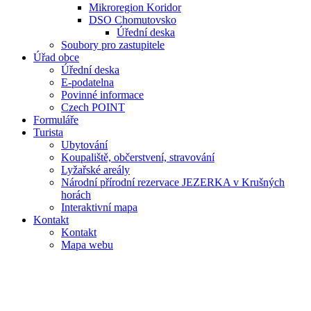
Mikroregion Koridor
DSO Chomutovsko
Úřední deska
Soubory pro zastupitele
Úřad obce
Úřední deska
E-podatelna
Povinné informace
Czech POINT
Formuláře
Turista
Ubytování
Koupaliště, občerstvení, stravování
Lyžařské areály
Národní přírodní rezervace JEZERKA v Krušných
horách
Interaktivní mapa
Kontakt
Kontakt
Mapa webu