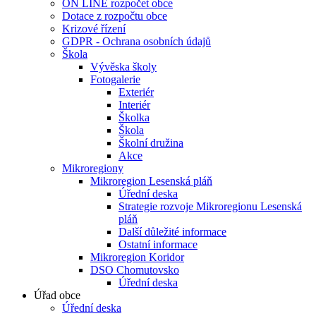
ON LINE rozpočet obce
Dotace z rozpočtu obce
Krizové řízení
GDPR - Ochrana osobních údajů
Škola
Vývěska školy
Fotogalerie
Exteriér
Interiér
Školka
Škola
Školní družina
Akce
Mikroregiony
Mikroregion Lesenská pláň
Úřední deska
Strategie rozvoje Mikroregionu Lesenská
pláň
Další důležité informace
Ostatní informace
Mikroregion Koridor
DSO Chomutovsko
Úřední deska
Úřad obce
Úřední deska